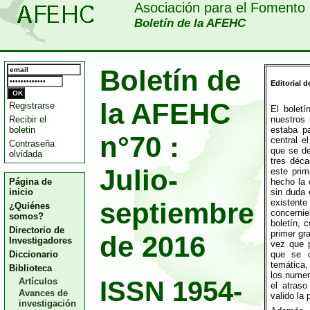
Asociación para el Fomento 
Boletín de la AFEHC
Boletín de
Editorial d
la AFEHC
Registrarse
El bolet
Recibir el
nuestros
boletin
estaba p
n°70 :
central e
Contraseña
que se de
olvidada
tres déca
Julio-
este prim
Página de
hecho la 
inicio
sin duda 
septiembre
existen
¿Quiénes
concerni
somos?
boletín, 
Directorio de
primer gr
de 2016
Investigadores
vez que 
Diccionario
que se 
temática
Biblioteca
los numer
Artículos
ISSN 1954-
el atras
Avances de
valido la 
investigación