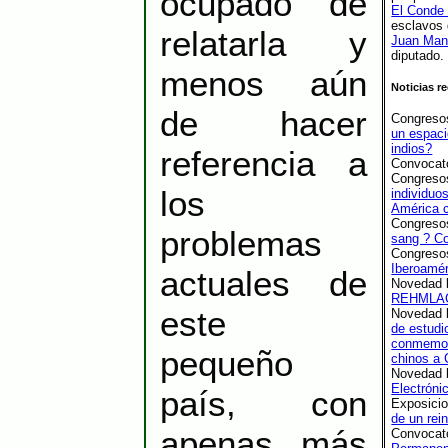
ocupado de
El Conde 
esclavos 
relatarla y
Juan Man
diputado.
menos aún
Noticias r
de hacer
Congresos
un espaci
indios?
referencia a
Convocato
Congresos
los
individuo
América c
Congresos
problemas
sang ? Co
Congresos
Iberoamér
actuales de
Novedad b
REHMLA
este
Novedad b
de estudi
conmemora
pequeño
chinos a 
Novedad b
Electróni
país, con
Exposicio
de un rei
apenas más
Convocato