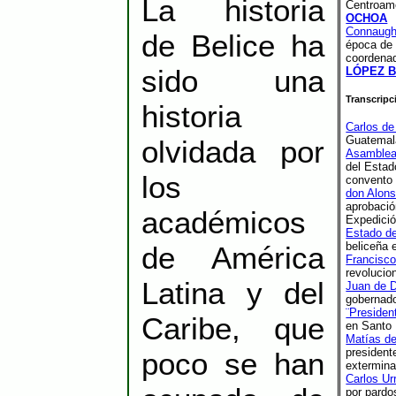
La historia
Centroam
sobre rel
OCHOA
formació
Connaught
de Belice ha
Centroamé
época de 
Carlos Sa
coordena
Les damo
sido una
LÓPEZ 
coordinad
Transcripc
historia
Carlos de
Guatemala
olvidada por
Asamblea
del Estad
los
convento
don Alon
aprobació
académicos
Expedició
Estado de
beliceña 
de América
Francisc
revolucio
Latina y del
Juan de D
gobernado
¨Preside
Caribe, que
en Santo
Matías d
president
poco se han
extermin
Carlos Urr
por pardo