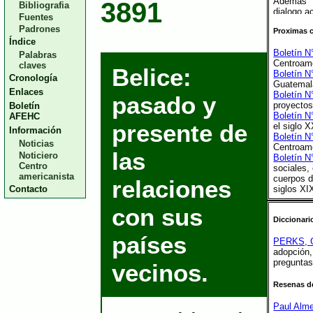
Además d
3891
Bibliografia
dialogo a
Fuentes
y su rel
Padrones
Proximas 
artículo 
Índice
Carlos 
Boletín N
comercial
Palabras
Centroamé
(1570-169
claves
Belice:
Boletín N
Cronología
El compro
Guatemal
Payne 
Enlaces
Boletín N
pasado y
transcr
proyectos
Boletín
documento
Boletín N
AFEHC
España y
presente de
el siglo 
Información
ejercicio
Boletín N
en la Uni
Noticias
Centroamé
las
Noticiero
La secció
Boletín N
Centro
colectiv
sociales,
americanista
“Repensan
cuerpos d
relaciones
sobre la
Contacto
siglos XI
movimien
con sus
publicad
respectiv
Diccionari
La obra
países
PERKS, G
centroam
adopción
vez prop
preguntas
vecinos.
Guatemala
Perks, q
Resenas de
Estado Ma
1826-182
Paul Alm
Para fin