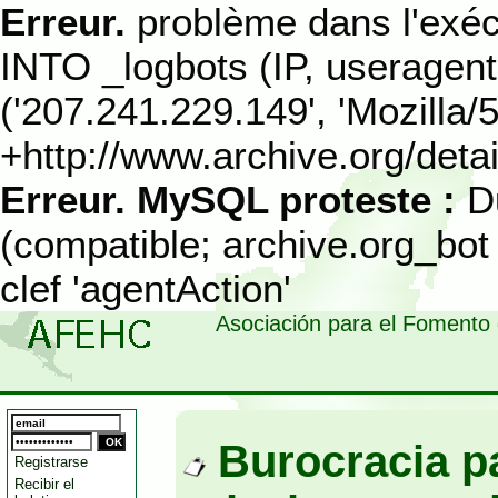
Erreur.
problème dans l'exéc
INTO _logbots (IP, useragen
('207.241.229.149', 'Mozilla/
+http://www.archive.org/detail
Erreur.
MySQL proteste :
D
(compatible; archive.org_bot 
clef 'agentAction'
Asociación para el Fomento 
Burocracia pa
Registrarse
Recibir el