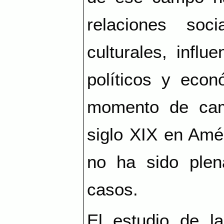
relaciones soc
culturales, influ
políticos y eco
momento de cam
siglo
XIX
en Amér
no ha sido ple
casos.
El estudio de la