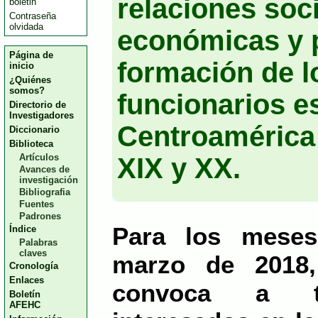
relaciones soci
boletin
Contraseña
olvidada
económicas y p
Página de
formación de l
inicio
¿Quiénes
somos?
funcionarios e
Directorio de
Investigadores
Centroamérica 
Diccionario
Biblioteca
Artículos
XIX y XX.
Avances de
investigación
Bibliografia
Fuentes
Padrones
Para los meses
Índice
Palabras
claves
marzo de 2018
Cronología
Enlaces
convoca a t
Boletín
AFEHC