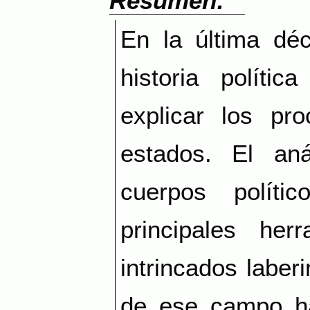
Resumen:
En la última déc
historia políti
explicar los pr
estados. El aná
cuerpos polít
principales her
intrincados laber
de ese campo ha