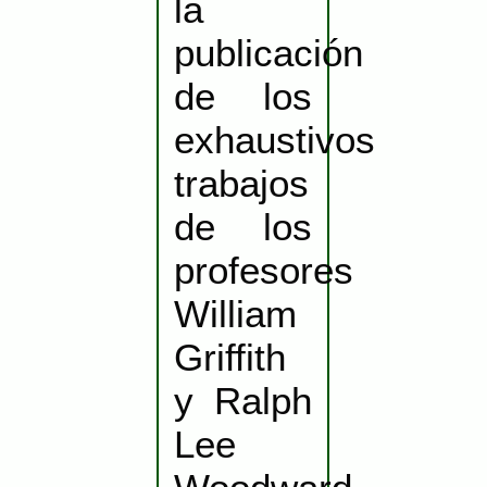
la
publicación
de los
exhaustivos
trabajos
de los
profesores
William
Griffith
y Ralph
Lee