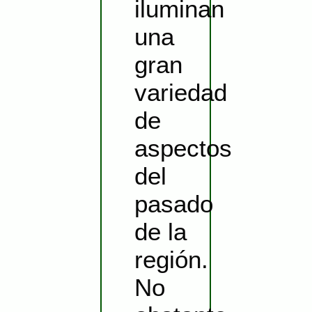
iluminan
una
gran
variedad
de
aspectos
del
pasado
de la
región.
No