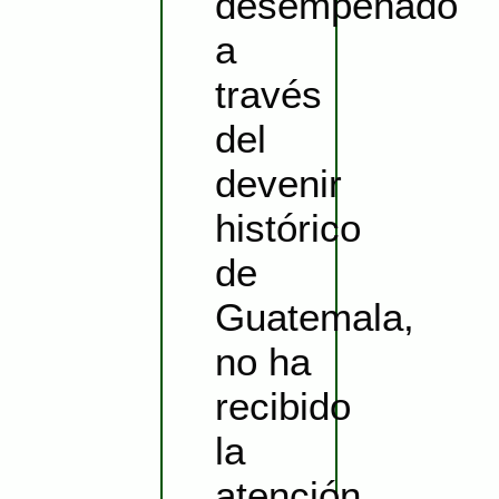
desempeñado
a
través
del
devenir
histórico
de
Guatemala,
no ha
recibido
la
atención