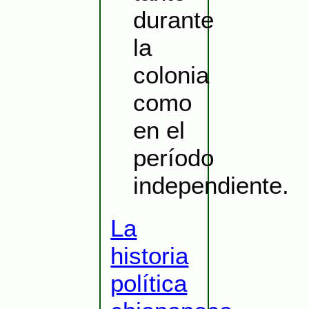
durante
la
colonia
como
en el
período
independiente.
La
historia
política