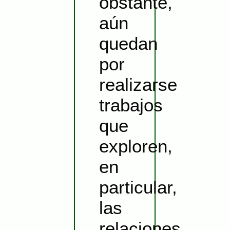
obstante,
aún
quedan
por
realizarse
trabajos
que
exploren,
en
particular,
las
relaciones