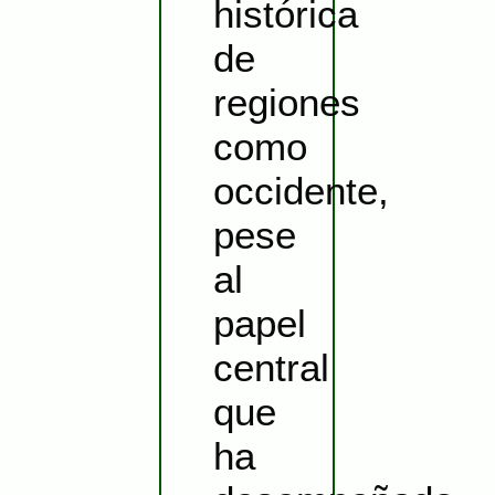
histórica
de
regiones
como
occidente,
pese
al
papel
central
que
ha