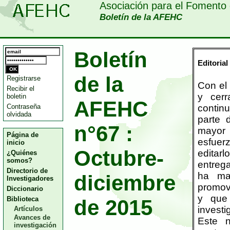
Asociación para el Fomento 
Boletín de la AFEHC
Boletín
Editorial
de la
Registrarse
Con el 
Recibir el
y cerr
boletin
AFEHC
Contraseña
contin
olvidada
parte 
n°67 :
mayor
Página de
esfuer
inicio
Octubre-
editarl
¿Quiénes
somos?
entrega
Directorio de
ha ma
diciembre
Investigadores
promovi
Diccionario
y que 
Biblioteca
de 2015
investi
Artículos
Avances de
Este 
investigación