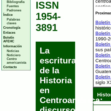
centro
ISSN
Bibliografia
sostien
Fuentes
Padrones
sobre l
Proximas
1954-
Índice
inicios
Palabras
Boletín
propue
claves
3891
históri
Cronología
historio
Enlaces
Boletín
En el 
Boletín
1990-2
del co
AFEHC
Boletín
indepe
Información
La
sus paí
placer
Noticias
Boletín
“Histo
Noticiero
escritura
Centro
Centroa
Machu
americanista
Boletín
Enríque
Contacto
de la
Guatem
del co
Boletín
ilustr
Historia
siglo X
Granad
en
ofrece
trabaja
Histo
Centroamérica:
lector
contact
discursos
El Dic