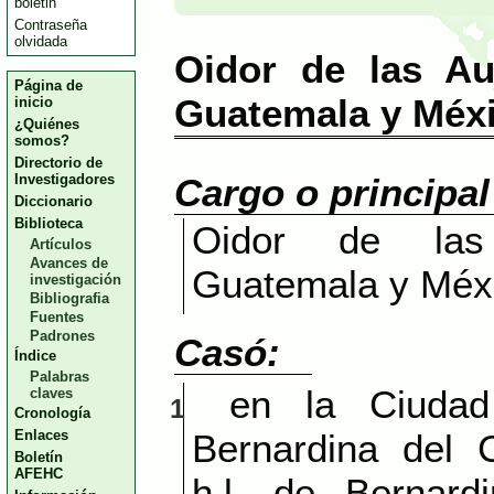
boletin
Contraseña
olvidada
Oidor de las Au
Página de
Guatemala y Méxi
inicio
¿Quiénes
somos?
Directorio de
Investigadores
Cargo o principa
Diccionario
Biblioteca
Oidor de las
Artículos
Avances de
Guatemala y Méxi
investigación
Bibliografia
Fuentes
Padrones
Casó:
Índice
Palabras
en la Ciuda
claves
1
Cronología
Enlaces
Bernardina del C
Boletín
AFEHC
h.l. de Bernard