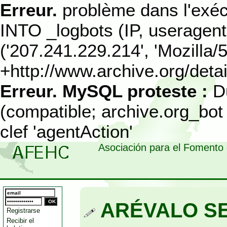
Erreur.
problème dans l'exéc
INTO _logbots (IP, useragen
('207.241.229.214', 'Mozilla/
+http://www.archive.org/detail
Erreur.
MySQL proteste :
D
(compatible; archive.org_bot 
clef 'agentAction'
Asociación para el Fomento 
ARÉVALO SE
Registrarse
Recibir el