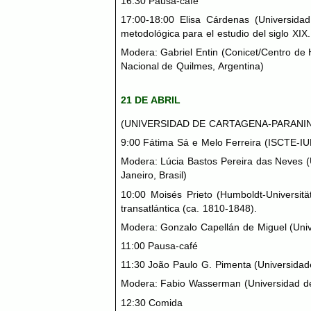
16:30 Pausa-café
17:00-18:00 Elisa Cárdenas (Universidad
metodológica para el estudio del siglo
XIX
.
Modera: Gabriel Entin (Conicet/Centro de H
Nacional de Quilmes, Argentina)
21 DE
ABRIL
(
UNIVERSIDAD
DE
CARTAGENA-PARANI
9:00 Fátima Sá e Melo Ferreira (
ISCTE-IU
Modera: Lúcia Bastos Pereira das Neves (
Janeiro, Brasil)
10:00 Moisés Prieto (Humboldt-Universität
transatlántica (ca. 1810-1848).
Modera: Gonzalo Capellán de Miguel (Univ
11:00 Pausa-café
11:30 João Paulo G. Pimenta (Universidade 
Modera: Fabio Wasserman (Universidad de 
12:30 Comida