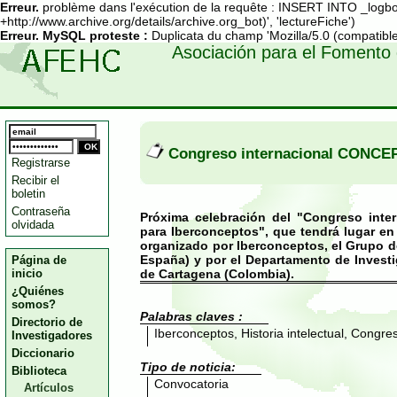
Erreur.
problème dans l'exécution de la requête : INSERT INTO _logbots
+http://www.archive.org/details/archive.org_bot)', 'lectureFiche')
Erreur.
MySQL proteste :
Duplicata du champ 'Mozilla/5.0 (compatible;
Asociación para el Fomento 
Congreso internacional CONCE
Registrarse
Recibir el
boletin
Contraseña
Próxima celebración del "Congreso in
olvidada
para Iberconceptos", que tendrá lugar en 
organizado por Iberconceptos, el Grupo de 
España) y por el Departamento de Invest
Página de
inicio
de Cartagena (Colombia).
¿Quiénes
somos?
Palabras claves :
Directorio de
Iberconceptos, Historia intelectual, Congre
Investigadores
Diccionario
Tipo de noticia:
Biblioteca
Convocatoria
Artículos