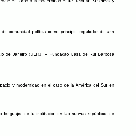
debate en torno a la modernidad entre Reinhart Koselleck y
n de comunidad política como principio regulador de una
io de Janeiro (
UERJ
) – Fundação Casa de Rui Barbosa
spacio y modernidad en el caso de la América del Sur en
s lenguajes de la institución en las nuevas repúblicas de