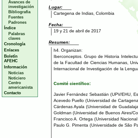
Avances de
investigación
Lugar:
Bibliografia
Cartegena de Indias, Colombia
Fuentes
Padrones
Fecha:
Índice
19 y 21 de abril de 2017
Palabras
claves
Resumen:
Cronología
h4. Organizan:
Enlaces
Iberconceptos. Grupo de Historia Intelect
Boletín
AFEHC
de la Facultad de Ciencias Humanas, Uni
Información
Internacional de Investigación de la Leng
Noticias
Noticiero
Centro
Comité científico:
americanista
Contacto
Javier Fernández Sebastián (UPV/
EHU
, E
Acevedo Puello (Universidad de Cartagena
Cárdenas Ayala (Universidad de Guadalaj
Goldman (Universidad de Buenos Aires/Con
Francisco A. Ortega (Universidad Naciona
Paulo G. Pimenta (Universidade de São Pau