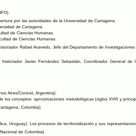
NFO
)
pertura por las autoridades de la Universidad de Cartagena.
versidad de Cartagena.
cultad de Ciencias Humanas.
acultad de Ciencias Humanas.
historiador Rafael Acevedo, Jefe del Departamento de Investigacione
l historiador Javier Fernández Sebastián, Coordinador General de I
s Aires/Conicet, Argentina):
 de los conceptos: aproximaciones metodológicas (siglos
XVIII
y princi
Cartagena, Colombia)
ca, Uruguay): Los procesos de territorialización y sus representacione
 Nacional de Colombia)