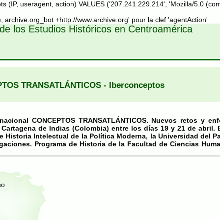
 (IP, useragent, action) VALUES ('207.241.229.214', 'Mozilla/5.0 (com
 archive.org_bot +http://www.archive.org' pour la clef 'agentAction'
de los Estudios Históricos en Centroamérica
PTOS TRANSATLÁNTICOS - Iberconceptos
ternacional CONCEPTOS TRANSATLÁNTICOS. Nuevos retos y enfo
Cartagena de Indias (Colombia) entre los días 19 y 21 de abril. 
Historia Intelectual de la Política Moderna, la Universidad del P
igaciones. Programa de Historia de la Facultad de Ciencias Hum
so