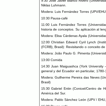
9:30 José Javier Blanco Rivero (Universid
Niklas Luhmann.
Modera: Luis Fernández Torres (UPV/
EHU
10:30 Pausa-café
11:00 Luis Fernández Torres (Universida
historia de conceptos. Su aplicación al le
Modera: Elisa Cárdenas Ayala (Universida
12:00 Christian Edward Cyril Lynch (Inst
(
FCRB
), Brasil): Revisitando o conceito de
Modera: João Paulo G. Pimenta (Universid
13:00 Comida
14:30 Juan Maiguashca (York University 
general y del Ecuador en particular, 1780-
Modera: Guilherme Pereira das Neves (Un
Brasil)
15:30 Gabriel Entin (Conicet/Centro de Hi
América del Sur.
Modera: Pablo Sánchez León (
UPV
/
EHU