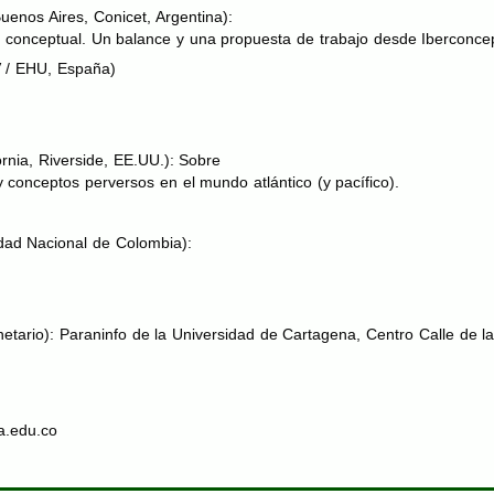
enos Aires, Conicet, Argentina):
a conceptual. Un balance y una propuesta de trabajo desde Iberconce
V
/
EHU
, España)
ornia, Riverside, EE.UU.): Sobre
 conceptos perversos en el mundo atlántico (y pacífico).
dad Nacional de Colombia):
netario): Paraninfo de la Universidad de Cartagena, Centro Calle de l
a.edu.co