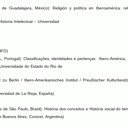
 de Guadalajara, México): Religión y política en Iberoamérica: rel
istoria Intelectual – Universidad
NFO
)
L
, Portugal): Classificações, identidades e pertenças : Ibero-América
Universidade do Estado do Rio de
 zu Berlin / Ibero-Amerikanisches Institut / Preußischer Kulturbesi
ersidad de La Rioja, España)
de São Paulo, Brasil): História dos conceitos e História social do te
Buenos Aires, Conicet, Argentina)