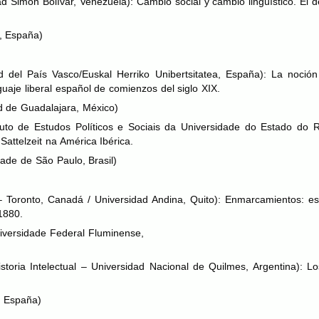
ad Simón Bolívar, Venezuela): Cambio social y cambio lingüístico. El 
, España)
d del País Vasco/Euskal Herriko Unibertsitatea, España): La noció
nguaje liberal español de comienzos del siglo
XIX
.
d de Guadalajara, México)
ituto de Estudos Políticos e Sociais da Universidade do Estado do R
 Sattelzeit na América Ibérica.
ade de São Paulo, Brasil)
– Toronto, Canadá / Universidad Andina, Quito): Enmarcamientos: e
1880.
iversidade Federal Fluminense,
storia Intelectual – Universidad Nacional de Quilmes, Argentina): Lo
, España)