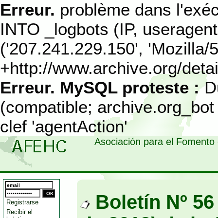
Erreur.
problème dans l'exéc
INTO _logbots (IP, useragen
('207.241.229.150', 'Mozilla/
+http://www.archive.org/detail
Erreur.
MySQL proteste :
D
(compatible; archive.org_bot 
clef 'agentAction'
Asociación para el Fomento 
Boletín Nº 56
Registrarse
Recibir el