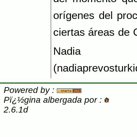
orígenes del pro
ciertas áreas de 
Nadia P
(nadiaprevosturk
Powered by :
Pï¿½gina albergada por :
2.6.1d