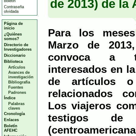
de 2013) de l
boletin
Contraseña
olvidada
Página de
inicio
Para los meses
¿Quiénes
somos?
Marzo de 2013
Directorio de
Investigadores
convoca a t
Diccionario
Biblioteca
interesados en la
Artículos
Avances de
investigación
de artículos o
Bibliografia
Fuentes
relacionados c
Padrones
Índice
Los viajeros co
Palabras
claves
Cronología
testigos de 
Enlaces
Boletín
(centroamer
AFEHC