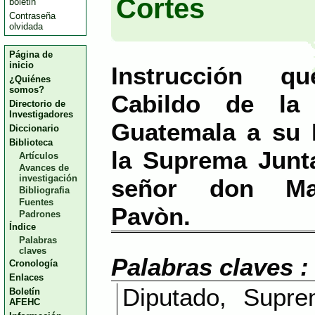
Cortes
boletin
Contraseña
olvidada
Página de
inicio
Instrucción 
¿Quiénes
somos?
Cabildo de la
Directorio de
Investigadores
Guatemala a su 
Diccionario
Biblioteca
la Suprema Junta
Artículos
Avances de
investigación
señor don Ma
Bibliografia
Fuentes
Pavòn.
Padrones
Índice
Palabras
claves
Palabras claves :
Cronología
Enlaces
Diputado, Supr
Boletín
AFEHC