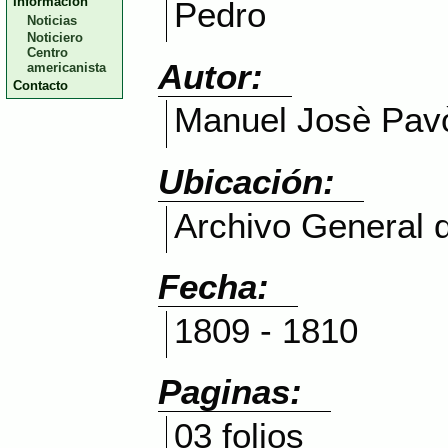
Información
Pedro
Noticias
Noticiero
Centro
Autor:
americanista
Contacto
Manuel Josè Pav
Ubicación:
Archivo General
Fecha:
1809 - 1810
Paginas:
03 folios