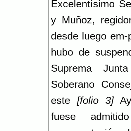
Excelentísimo S
y Muñoz, regido
desde luego em-p
hubo de suspende
Suprema Junta
Soberano Conse
este
[folio 3]
Ayu
fuese admiti