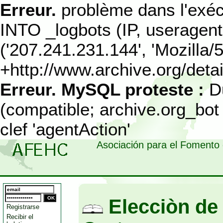
Erreur.
problème dans l'exéc
INTO _logbots (IP, useragen
('207.241.231.144', 'Mozilla/
+http://www.archive.org/detail
Erreur.
MySQL proteste :
D
(compatible; archive.org_bot 
clef 'agentAction'
Asociación para el Fomento 
Elecciòn de 
Registrarse
Recibir el