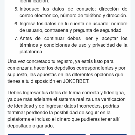
identificación.
Introduce tus datos de contacto: dirección de
correo electrónico, número de teléfono y dirección.
Ingresa los datos de tu cuenta de usuario: nombre
de usuario, contraseña y pregunta de seguridad.
Antes de continuar debes leer y aceptar los
términos y condiciones de uso y privacidad de la
plataforma.
Una vez concretado tu registro, ya estás listo para
comenzar a hacer los depósitos correspondientes y por
supuesto, las apuestas en las diferentes opciones que
tienes a tu disposición en JOKERBET.
Debes ingresar tus datos de forma correcta y fidedigna,
ya que más adelante el sistema realiza una verificación
de identidad y de ingresar datos incorrectos, podrías
terminar perdiendo la posibilidad de seguir en la
plataforma e incluso el dinero que pudieras tener allí
depositado o ganado.