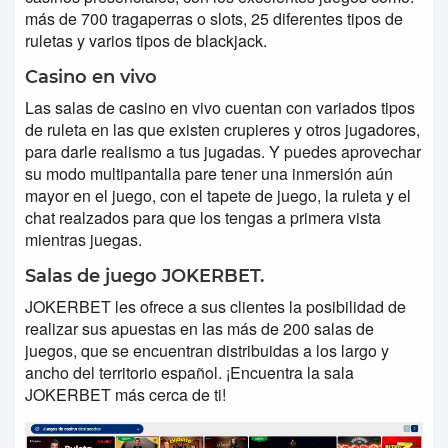
más de 700 tragaperras o slots, 25 diferentes tipos de
ruletas y varios tipos de blackjack.
Casino en vivo
Las salas de casino en vivo cuentan con variados tipos
de ruleta en las que existen crupieres y otros jugadores,
para darle realismo a tus jugadas. Y puedes aprovechar
su modo multipantalla pare tener una inmersión aún
mayor en el juego, con el tapete de juego, la ruleta y el
chat realzados para que los tengas a primera vista
mientras juegas.
Salas de juego JOKERBET.
JOKERBET les ofrece a sus clientes la posibilidad de
realizar sus apuestas en las más de 200 salas de
juegos, que se encuentran distribuidas a los largo y
ancho del territorio español. ¡Encuentra la sala
JOKERBET más cerca de ti!