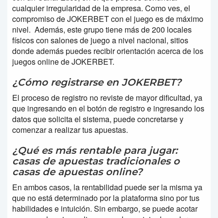
cualquier irregularidad de la empresa. Como ves, el
compromiso de JOKERBET con el juego es de máximo
nivel. Además, este grupo tiene más de 200 locales
físicos con salones de juego a nivel nacional, sitios
donde además puedes recibir orientación acerca de los
juegos online de JOKERBET.
¿Cómo registrarse en JOKERBET?
El proceso de registro no reviste de mayor dificultad, ya
que ingresando en el botón de registro e ingresando los
datos que solicita el sistema, puede concretarse y
comenzar a realizar tus apuestas.
¿Qué es más rentable para jugar:
casas de apuestas tradicionales o
casas de apuestas online?
En ambos casos, la rentabilidad puede ser la misma ya
que no está determinado por la plataforma sino por tus
habilidades e intuición. Sin embargo, se puede acotar