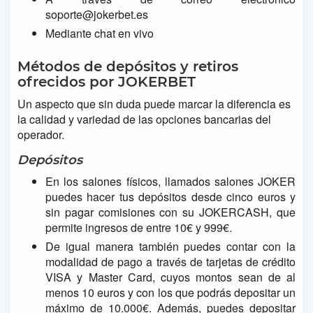
soporte@jokerbet.es
Mediante chat en vivo
Métodos de depósitos y retiros
ofrecidos por JOKERBET
Un aspecto que sin duda puede marcar la diferencia es
la calidad y variedad de las opciones bancarias del
operador.
Depósitos
En los salones físicos, llamados salones JOKER
puedes hacer tus depósitos desde cinco euros y
sin pagar comisiones con su JOKERCASH, que
permite ingresos de entre 10€ y 999€.
De igual manera también puedes contar con la
modalidad de pago a través de tarjetas de crédito
VISA y Master Card, cuyos montos sean de al
menos 10 euros y con los que podrás depositar un
máximo de 10.000€. Además, puedes depositar