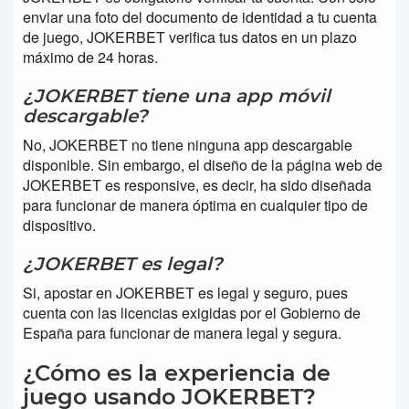
enviar una foto del documento de identidad a tu cuenta
de juego, JOKERBET verifica tus datos en un plazo
máximo de 24 horas.
¿JOKERBET tiene una app móvil
descargable?
No, JOKERBET no tiene ninguna app descargable
disponible. Sin embargo, el diseño de la página web de
JOKERBET es responsive, es decir, ha sido diseñada
para funcionar de manera óptima en cualquier tipo de
dispositivo.
¿JOKERBET es legal?
Si, apostar en JOKERBET es legal y seguro, pues
cuenta con las licencias exigidas por el Gobierno de
España para funcionar de manera legal y segura.
¿Cómo es la experiencia de
juego usando JOKERBET?