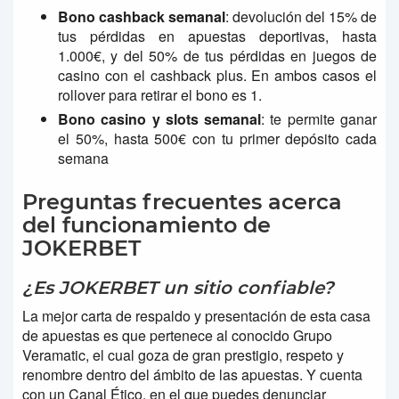
Bono cashback semanal
: devolución del 15% de
tus pérdidas en apuestas deportivas, hasta
1.000€, y del 50% de tus pérdidas en juegos de
casino con el cashback plus. En ambos casos el
rollover para retirar el bono es 1.
Bono casino y slots semanal
: te permite ganar
el 50%, hasta 500€ con tu primer depósito cada
semana
Preguntas frecuentes acerca
del funcionamiento de
JOKERBET
¿Es JOKERBET un sitio confiable?
La mejor carta de respaldo y presentación de esta casa
de apuestas es que pertenece al conocido Grupo
Veramatic, el cual goza de gran prestigio, respeto y
renombre dentro del ámbito de las apuestas. Y cuenta
con un Canal Ético, en el que puedes denunciar