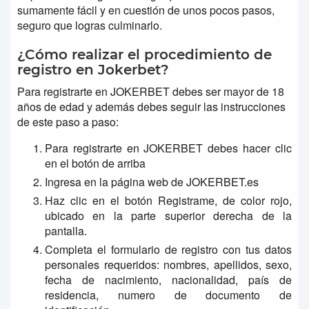
sumamente fácil y en cuestión de unos pocos pasos,
seguro que logras culminarlo.
¿Cómo realizar el procedimiento de
registro en Jokerbet?
Para registrarte en JOKERBET debes ser mayor de 18
años de edad y además debes seguir las instrucciones
de este paso a paso:
Para registrarte en JOKERBET debes hacer clic
en el botón de arriba
Ingresa en la página web de JOKERBET.es
Haz clic en el botón Registrame, de color rojo,
ubicado en la parte superior derecha de la
pantalla.
Completa el formulario de registro con tus datos
personales requeridos: nombres, apellidos, sexo,
fecha de nacimiento, nacionalidad, país de
residencia, numero de documento de