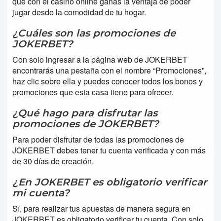
que con el casino online ganas la ventaja de poder
jugar desde la comodidad de tu hogar.
¿Cuáles son las promociones de
JOKERBET?
Con solo ingresar a la página web de JOKERBET
encontrarás una pestaña con el nombre “Promociones”,
haz clic sobre ella y puedes conocer todos los bonos y
promociones que esta casa tiene para ofrecer.
¿Qué hago para disfrutar las
promociones de JOKERBET?
Para poder disfrutar de todas las promociones de
JOKERBET debes tener tu cuenta verificada y con más
de 30 días de creación.
¿En JOKERBET es obligatorio verificar
mi cuenta?
Sí, para realizar tus apuestas de manera segura en
JOKERBET es obligatorio verificar tu cuenta. Con solo