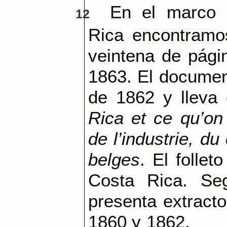
En el marco 
12
Rica encontramo
veintena de pági
1863. El documen
de 1862 y lleva 
Rica et ce qu’on 
de l’industrie, d
belges
. El folle
Costa Rica. Se
presenta extracto
1860 y 1862.