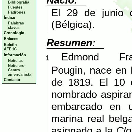
Bibliografia
Fuentes
El 29 de junio
Padrones
Índice
(Bélgica).
Palabras
claves
Cronología
Enlaces
Resumen:
Boletín
AFEHC
Edmond Fra
Información
1
Noticias
Noticiero
Pougin, nace en 
Centro
americanista
de 1819. El 10 
Contacto
nombrado aspiran
embarcado en u
marina real belg
asignado a la
Clo