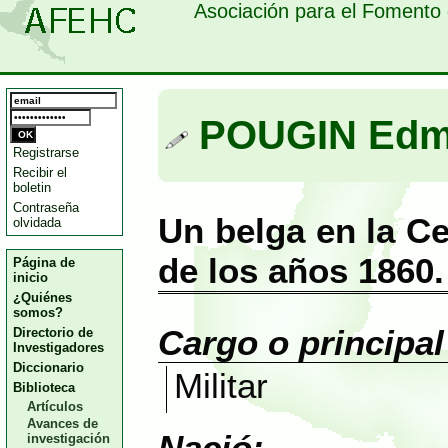
Asociación para el Fomento 
POUGIN Ed
Registrarse
Recibir el
boletin
Contraseña
Un belga en la C
olvidada
de los años 1860.
Página de
inicio
¿Quiénes
somos?
Cargo o principa
Directorio de
Investigadores
Diccionario
Militar
Biblioteca
Artículos
Avances de
Nació:
investigación