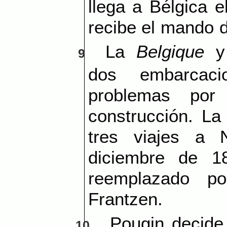
llega a Bélgica e
recibe el mando d
La
Belgique
y
9
dos embarcac
problemas por
construcción. L
tres viajes a
diciembre de 1
reemplazado po
Frantzen.
Pougin decide 
10