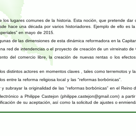
e los lugares comunes de la historia. Esta noción, que pretende dar
sde hace una década por varios historiadores. Ejemplo de ello es la 
mperiales” en mayo de 2015.
lgunas de las dimensiones de esta dinámica reformadora en la Capit
una red de intendencias o el proyecto de creación de un virreinato d
nto del comercio libre, la creación de nuevas rentas o los efecto
los distintos actores en momentos claves , tales como terremotos y la
los entre la reforma religiosa local y las “reformas borbónicas”.
 y subrayar la originalidad de las “reformas borbónicas” en el Reino
lectrónico a Philippe Castejon (
philippe.castejon@gmail.com
) a part
ficación de su aceptación, así como la solicitud de ajustes o enmien