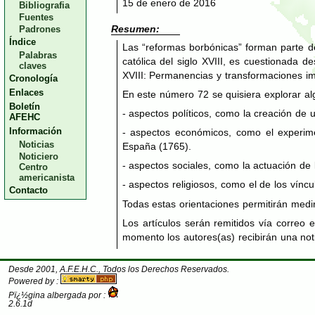
15 de enero de 2016
Bibliografia
Fuentes
Resumen:
Padrones
Índice
Las “reformas borbónicas” forman parte d
Palabras
católica del siglo
XVIII
, es cuestionada de
claves
XVIII: Permanencias y transformaciones i
Cronología
Enlaces
En este número 72 se quisiera explorar a
Boletín
- aspectos políticos, como la creación de 
AFEHC
Información
- aspectos económicos, como el experime
Noticias
España (1765).
Noticiero
- aspectos sociales, como la actuación de 
Centro
americanista
- aspectos religiosos, como el de los víncu
Contacto
Todas estas orientaciones permitirán medir
Los artículos serán remitidos vía correo e
momento los autores(as) recibirán una noti
Desde 2001, A.F.E.H.C., Todos los Derechos Reservados.
Powered by :
Pï¿½gina albergada por :
2.6.1d