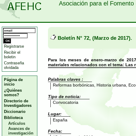
Asociación para el Fomento 
Boletín N° 72, (Marzo de 2017).
Registrarse
Recibir el
boletin
Para los meses de enero-marzo de 2017
Contraseña
materiales relacionados con el tema: Las
olvidada
Palabras claves :
Página de
inicio
Reformas borbónicas, Historia urbana, Eco
¿Quiénes
somos?
Tipo de noticia:
Directorio de
Convocatoria
Investigadores
Diccionario
Lugar:
Biblioteca
España
Artículos
Avances de
Fecha:
investigación